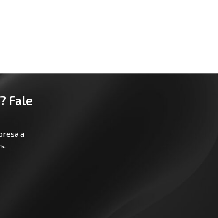
? Fale
presa a
s.